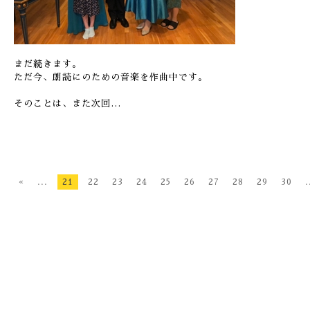
まだ続きます。
ただ今、朗読にのための音楽を作曲中です。
そのことは、また次回…
«
...
21
22
23
24
25
26
27
28
29
30
.