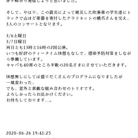
茅ヶ崎から発信しようと思いました。
そして、やはり、この震災によって被災した吹奏楽の学生達にト
ラックで山ほど楽器を寄付したクラリネットの橋爪さんを交え、
3人のコンサートとなります。
3/6土曜日
3/7日曜日
両日とも13時と16時の2回公演。
いつも好評のティータイム休憩もなしで、感染予防対策をしなが
ら準備しています。
キャパも40席のところ半数の20名さまにさせていただきます。
休憩無しにしては盛りだくさんのプログラムになりましたが
一風変わった、
でも、意外と素敵な組み合わせのトリオです。
よろしかったらお出かけください。
お待ちしております…。
2020-06-26 19:41:25