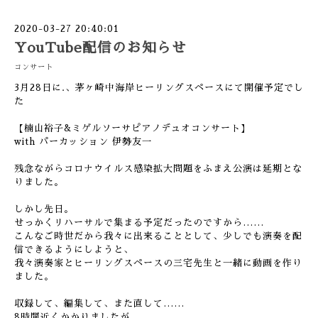
2020-03-27 20:40:01
YouTube配信のお知らせ
コンサート
3月28日に.、茅ヶ崎中海岸ヒーリングスペースにて開催予定でし
た
【楠山裕子&ミゲルソーサピアノデュオコンサート】
with パーカッション 伊勢友一
残念ながらコロナウイルス感染拡大問題をふまえ公演は延期とな
りました。
しかし先日。
せっかくリハーサルで集まる予定だったのですから……
こんなご時世だから我々に出来ることとして、少しでも演奏を配
信できるようにしようと、
我々演奏家とヒーリングスペースの三宅先生と一緒に動画を作り
ました。
収録して、編集して、また直して……
8時間近くかかりましたが