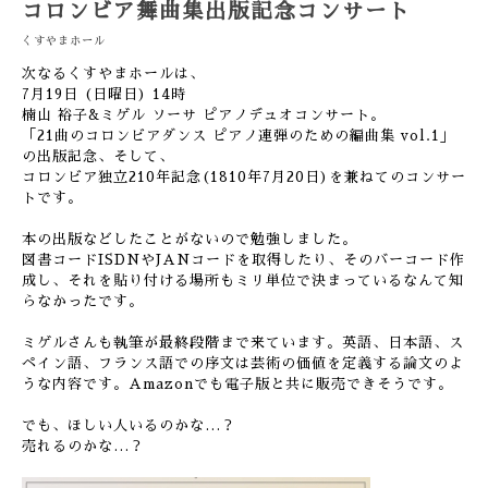
コロンビア舞曲集出版記念コンサート
くすやまホール
次なるくすやまホールは、
7月19日 (日曜日) 14時
楠山 裕子&ミゲル ソーサ ピアノデュオコンサート。
「21曲のコロンビアダンス ピアノ連弾のための編曲集 vol.1」
の出版記念、そして、
コロンビア独立210年記念(1810年7月20日)を兼ねてのコンサー
トです。
本の出版などしたことがないので勉強しました。
図書コードISDNやJANコードを取得したり、そのバーコード作
成し、それを貼り付ける場所もミリ単位で決まっているなんて知
らなかったです。
ミゲルさんも執筆が最終段階まで来ています。英語、日本語、ス
ペイン語、フランス語での序文は芸術の価値を定義する論文のよ
うな内容です。Amazonでも電子版と共に販売できそうです。
でも、ほしい人いるのかな…？
売れるのかな…？