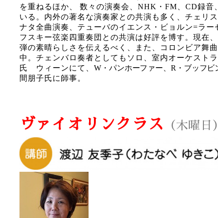
を重ねるほか、 数々の演奏会、NHK・FM、CD録
いる。内外の著名な演奏家との共演も多く、チェリス
ナタ全曲演奏、テューバのイエンス・ビョルン=ラー
フスキー弦楽四重奏団との共演は好評を博す。現在、
弾の素晴らしさを伝えるべく、また、コロンビア舞曲
中。チェンバロ奏者としてもソロ、室内オーケストラ
氏 ウィーンにて、
W・パンホーファー、R・ブッフビ
間朋子氏に師事。
abc
ヴァイオリンクラス
（木曜日