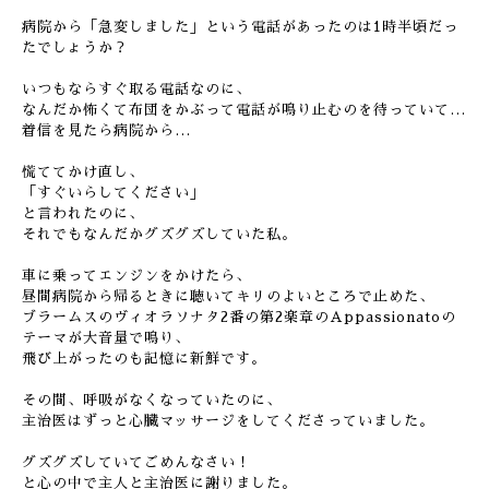
病院から「急変しました」という電話があったのは1時半頃だっ
たでしょうか？
いつもならすぐ取る電話なのに、
なんだか怖くて布団をかぶって電話が鳴り止むのを待っていて…
着信を見たら病院から…
慌ててかけ直し、
「すぐいらしてください」
と言われたのに、
それでもなんだかグズグズしていた私。
車に乗ってエンジンをかけたら、
昼間病院から帰るときに聴いてキリのよいところで止めた、
ブラームスのヴィオラソナタ2番の第2楽章のAppassionatoの
テーマが大音量で鳴り、
飛び上がったのも記憶に新鮮です。
その間、呼吸がなくなっていたのに、
主治医はずっと心臓マッサージをしてくださっていました。
グズグズしていてごめんなさい！
と心の中で主人と主治医に謝りました。