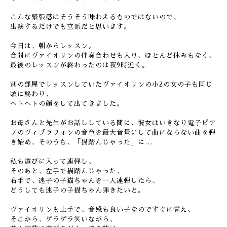
こんな緊張感はそうそう味わえるものではないので、
出演するだけでも立派だと思います。
今日は、朝からレッスン。
合間にヴァイオリンの伴奏合わせも入り、ほとんど休みもなく、
最後のレッスンが終わったのは夜9時近く。
別の部屋でレッスンしていたヴァイオリンの小2の女の子も同じ
頃に終わり、
ヘトヘトの顔をして出てきました。
お母さんと先生がお話ししている間に、彼女はいきなり電子ピア
ノのヴィブラフォンの音色を最大音量にして曲にならない曲を弾
き始め、そのうち、「猫踏んじゃった」に…
私も遊びに入って連弾し、
そのあと、左手で猫踏んじゃった、
右手で、迷子の子猫ちゃんを一人連弾したら、
どうしても迷子の子猫ちゃん弾きたいと。
ヴァイオリンも上手で、音感も良い子なのですぐに覚え、
そこから、ゲラゲラ笑いながら、