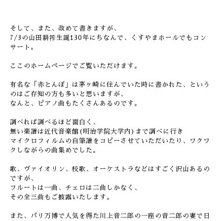
そして、また、改めて書きますが、
7/3の山田耕筰生誕130年にちなんで、くすやまホールでもコン
サート。
ここのホームページでご覧いただけます。
有名な「赤とんぼ」は茅ヶ崎に住んでいた時に書かれた、という
のはご存知の方も多いと思いますが、
なんと、ピアノ曲もたくさんあるのです。
調べれば調べるほど面白く、
無い楽譜は近代音楽館(明治学院大学内)まで調べに行き
マイクロフィルムの自筆譜をコピーさせていただいたり、ワクワ
クしながらの曲集めでした。
歌、ヴァイオリン、校歌、オーケストラなどはすごく沢山あるの
ですが、
フルートは一曲、チェロは二曲しかなく、
その全三曲もご披露いたします。
また、パリ万博で人気を得た川上音二郎の一座の音二郎の妻で日