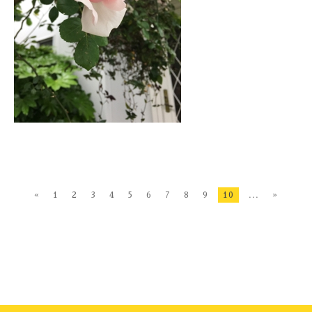
«
1
2
3
4
5
6
7
8
9
10
...
»