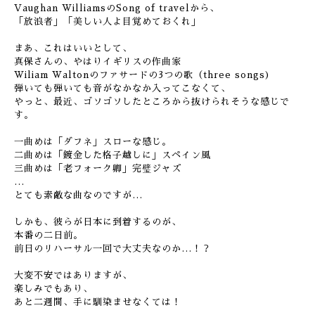
Vaughan WilliamsのSong of travelから、
「放浪者」「美しい人よ目覚めておくれ」
まあ、これはいいとして、
真保さんの、やはりイギリスの作曲家
Wiliam Waltonのファサードの3つの歌（three songs)
弾いても弾いても音がなかなか入ってこなくて、
やっと、最近、ゴソゴソしたところから抜けられそうな感じで
す。
一曲めは「ダフネ」スローな感じ。
二曲めは「鍍金した格子越しに」スペイン風
三曲めは「老フォーク卿」完璧ジャズ
…
とても素敵な曲なのですが…
しかも、彼らが日本に到着するのが、
本番の二日前。
前日のリハーサル一回で大丈夫なのか…！？
大変不安ではありますが、
楽しみでもあり、
あと二週間、手に馴染ませなくては！