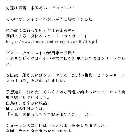
先週は練習、本番めいっぱいでした！
その中で、メインイベントが昨日終わりました。
私が教えに行っているアミ音楽教室の
講師による「夏休みファミリーコンサート」
http://www.music-ami.com/ad/ami0730.pdf
ゲストにチェリストの安田謙一郎氏と
元オリンピックコーチの青木倫氏をお迎えしてのコンサートでし
た。
安田謙一郎さんにはシューマンの「幻想小曲集」とサン＝サーン
スの「白鳥」をお願いしました。
予想通り、彼の美しくふくよかな音色で始まったシューマンは会
場を魅了していました。
白鳥は、さすがに絶品！
袖にいる仲間たちは、
「白鳥、素晴らしすぎて涙が出てきた…」と。
シューマンの二曲目は主人ともよく演奏した曲でした。
今回、改めて全曲弾かせていただき、