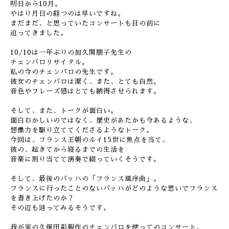
明日から10月。
やはり月日の経つのは早いですね。
まだまだ、と思っていたコンサートも目の前に
迫ってきました。
10/10は一年ぶりの加久間朋子先生の
チェンバロリサイタル。
私の今のチェンバロの先生です。
彼女のチェンバロは潔く、また、とても自然。
音色やフレーズ感はとても納得させられます。
そして、また、トークが面白い。
面白おかしいのではなく、歴史があたかも今あるような、
想像力を駆り立ててくださるようなトーク。
今回は、フランス王朝のルイ15世に焦点を当て、
彼の、起きてから寝るまでの生活を
音楽に割り当てて演奏で綴っていくそうです。
そして、最後のバッハの「フランス風序曲」。
フランスに行ったことのないバッハがどのような思いでフランス
を書き上げたのか？
その辺も辿ってみるそうです。
我が家の久保田彰製作のチェンバロを使ってのコンサート、