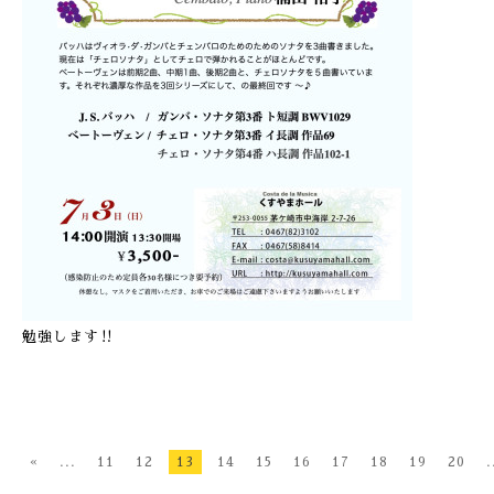
勉強します‼︎
«
...
11
12
13
14
15
16
17
18
19
20
.