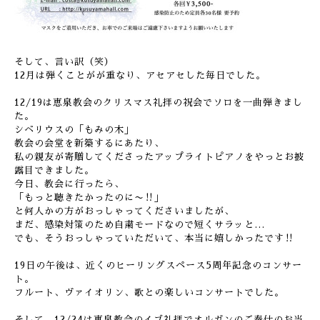
そして、言い訳（笑）
12月は弾くことがが重なり、アセアセした毎日でした。
12/19は恵泉教会のクリスマス礼拝の祝会でソロを一曲弾きまし
た。
シベリウスの「もみの木」
教会の会堂を新築するにあたり、
私の親友が寄贈してくださったアップライトピアノをやっとお披
露目できました。
今日、教会に行ったら、
「もっと聴きたかったのに〜‼︎」
と何人かの方がおっしゃってくださいましたが、
まだ、感染対策のため自粛モードなので短くサラッと…
でも、そうおっしゃっていただいて、本当に嬉しかったです‼︎
19日の午後は、近くのヒーリングスペース5周年記念のコンサー
ト。
フルート、ヴァイオリン、歌との楽しいコンサートでした。
そして、12/24は恵泉教会のイブ礼拝でオルガンのご奉仕のお当