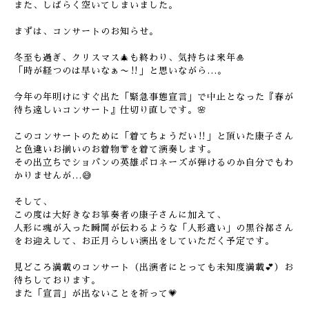
また、しばらく空いてしまいました。
まずは、コンサートのお知らせ。
冬至も過ぎ、クリスマス🎄も終わり、気持ちは来年🎍
「時が経つのは早いなぁ〜‼︎」と思いながら…。
今年の年明けにすぐ出た「緊急事態宣言」で中止となった『春が
待ち遠しいコンサート』仕切り直しです。🌸
このコンサートのために「着てちょうだい‼︎」と頂いた康子さん
と色違いお揃いのお着物👘を着て演奏します。
その出立ちでショパンの英雄ポロネーズが弾けるのか自分でもわ
かりませんが…😅
そして、
この度は大好きなお箏奏者の康子さんに加えて、
人形に魂が入った瞬間が伝わるような「人形遣い」の黒谷都さん
をお迎えして、お正月らしい演出をしていただく予定です。
見どころ満載のコンサート（出演者にとっても未知度満載💕）お
待ちしております。
また「宣言」が出ないことを祈って💗