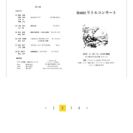
«
1
2
3
4
»