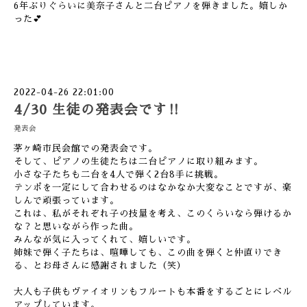
6年ぶりぐらいに美奈子さんと二台ピアノを弾きました。嬉しか
った💕
2022-04-26 22:01:00
4/30 生徒の発表会です‼︎
発表会
茅ヶ崎市民会館での発表会です。
そして、ピアノの生徒たちは二台ピアノに取り組みます。
小さな子たちも二台を4人で弾く2台8手に挑戦。
テンポを一定にして合わせるのはなかなか大変なことですが、楽
しんで頑張っています。
これは、私がそれぞれ子の技量を考え、このくらいなら弾けるか
な？と思いながら作った曲。
みんなが気に入ってくれて、嬉しいです。
姉妹で弾く子たちは、喧嘩しても、この曲を弾くと仲直りでき
る、とお母さんに感謝されました（笑）
大人も子供もヴァイオリンもフルートも本番をするごとにレベル
アップしています。