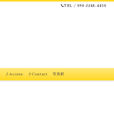
TEL / 090-2248-4450
w
♪Access
♪Contact
写真館