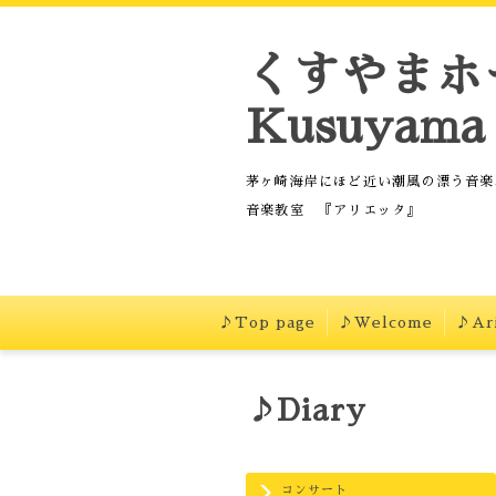
くすやまホ
Kusuyama 
茅ヶ崎海岸にほど近い潮風の漂う音楽
音楽教室 『アリエッタ』
♪Top page
♪Welcome
♪Ari
♪Diary
コンサート