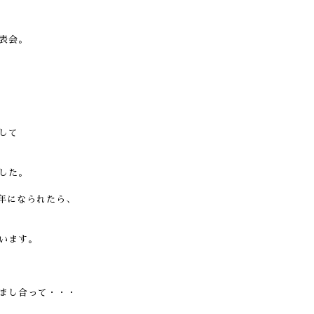
表会。
して
した。
。
年になられたら、
います。
まし合って・・・