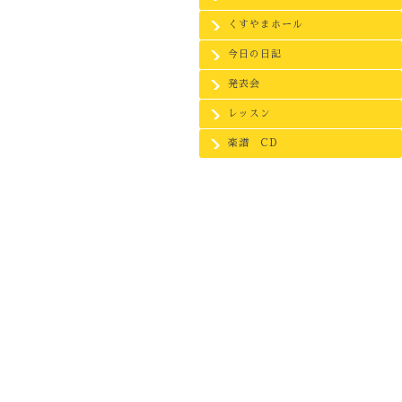
くすやまホール
今日の日記
発表会
レッスン
楽譜 CD