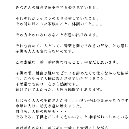
みなさんの舞台で演奏をする姿を見ていると、
それぞれがレッスンのとき苦労していたこと、
その間に起こった家族のこと、体調のこと。。。
その方々のいろいろなことが思い出されます。
それも含めて、人として、音楽を奏でられるのだな、とも感じ
子供も大人も変わらないのです。
この素敵な一瞬一瞬に関われること、幸せだと思います。
子供の頃、練習が嫌いでピアノを辞めたくて仕方なかった私が
今、こうやって人様に教えさせていただけること、
不思議でもあり、心から感謝です。
続けていてよかった、と思う瞬間でもあります。
しばらく大人の生徒さんが多く、小さい子は少なかったのです
今年に入り、幼児が急に増えました。
自宅も、大船の教室も・・・
そろそろ、子供をおしえてもいいよ、と神様がおっしゃている
かけがえのない「はじめの一歩」を大切にしながら