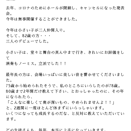
去年、コロナのためにホールが閉鎖し、キャンセルになった発表
会。
今年は無事開催することができました。
今年は小さい子が二人仲間入り。
そして、82歳の方・・・
三人のデビューでした。
小さい子は、堂々と舞台の真ん中まで行き、きれいにお辞儀をし
て
演奏もノーミス。立派でした！！
最年長の方は、会場いっぱいに美しい音を響かせてくださいまし
た。
75歳から始められたそうで、私のところにいらしたのが78歳。
80歳まで2年間だけ教えて下さい、とおっしゃったのに、その年
になられたら、
「こんなに楽しくて奥が深いもの、やめられませんよ！！」
と、2週間に一度ほとんど休まずにいらっしゃいます。
いくつになっても成長するのだな、と反対に教えていただいてい
ます。
どの生徒さんも、毎年、本当に上手になっていきます。