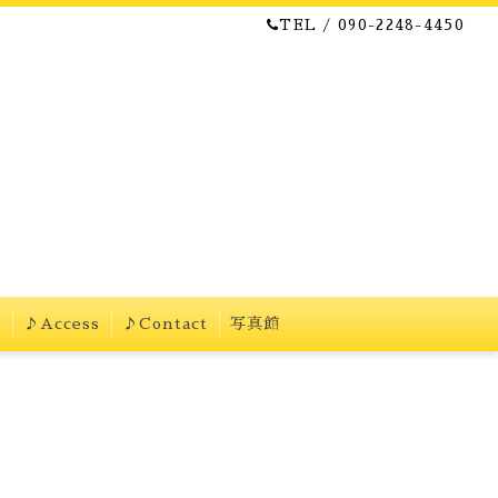
TEL / 090-2248-4450
w
♪Access
♪Contact
写真館