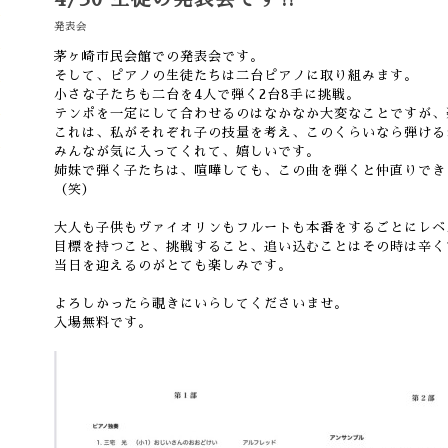
発表会
茅ヶ崎市民会館での発表会です。
そして、ピアノの生徒たちは二台ピアノに取り組みます。
小さな子たちも二台を4人で弾く2台8手に挑戦。
テンポを一定にして合わせるのはなかなか大変なことですが、
これは、私がそれぞれ子の技量を考え、このくらいなら弾ける
みんなが気に入ってくれて、嬉しいです。
姉妹で弾く子たちは、喧嘩しても、この曲を弾くと仲直りでき
（笑）
大人も子供もヴァイオリンもフルートも本番をするごとにレベ
目標を持つこと、挑戦すること、追い込むことはその時は辛く
当日を迎えるのがとても楽しみです。
よろしかったら覗きにいらしてくださいませ。
入場無料です。