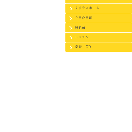
くすやまホール
今日の日記
発表会
レッスン
楽譜 CD