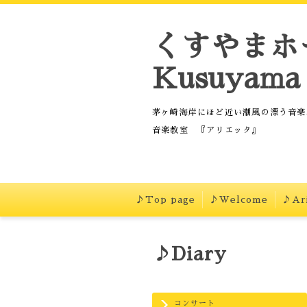
くすやまホ
Kusuyama 
茅ヶ崎海岸にほど近い潮風の漂う音楽
音楽教室 『アリエッタ』
♪Top page
♪Welcome
♪Ari
♪Diary
コンサート