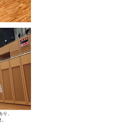
あり、
発。