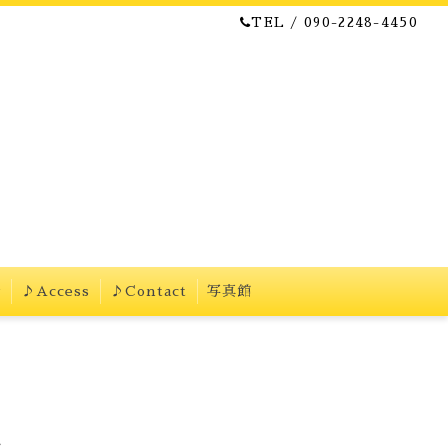
TEL / 090-2248-4450
w
♪Access
♪Contact
写真館
た