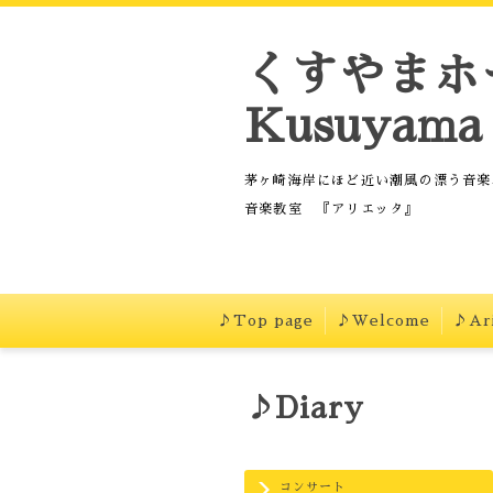
くすやまホ
Kusuyama 
茅ヶ崎海岸にほど近い潮風の漂う音楽
音楽教室 『アリエッタ』
♪Top page
♪Welcome
♪Ari
♪Diary
コンサート