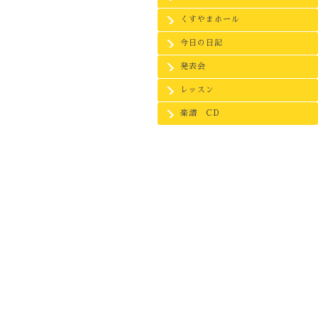
くすやまホール
今日の日記
発表会
レッスン
楽譜 CD