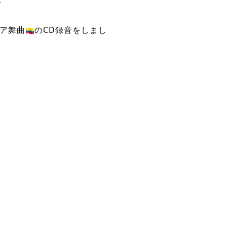
ビア舞曲
のCD録音をしまし