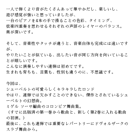
一人で弾くより音がたくさんあって華やかだし、楽しいし、
遊び感覚が強いと思っていましたが、
一台のピアノを4本の手で操ることの色彩、タイミング、
弦楽四重奏を思わせるそれぞれの声部のレイヤーのバランス。
奥が深いです。
そして、音楽性やタッチが違うと、音楽自体も完成には遠いです
が、
やりたいことが似ている、出したい音が同じ方向を向いているこ
とが嬉しいです。
こんなに演奏しやすい連弾は初めてです。
生まれも育ちも、言葉も、性別も違うのに、不思議です。
今回は、
シューベルトの可愛らしくキラキラしたロンド
やはり、連弾では欠かすことのできない、傑作とされているシュ
ーベルトの幻想曲。
ミゲル ソーサ編曲のコロンビア舞曲集。
（すでに出版済の第一巻から数曲と、新しく第2巻に入れる数曲
の初演。）
最後に、これも連弾では重要なレパートリーにドヴォルザークの
スラブ舞曲から。