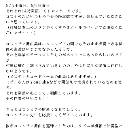
6／5土曜日、6/6日曜日
それぞれ14時開演、くすやまホールです。
コロナのためいつもの半分の座席数ですが、楽しんでいただきた
いと思っています。
（詳細は右上のボタンからくすやまホールのページでご確認くだ
さいませ・・・）
コロンビア舞曲集は、コロンビアの国でもそのまま演奏できる状
態の楽譜はいままでなかったそうで、
それを卒論のテーマにしたものがネット上にあったらしいのです
が、
相当に細かく調べられているものの、やはり完全な楽譜は存在し
ないようです。
（メロディとコードネームの曲集はありますが。）
ミゲルさんはYouTubeなどで聞伝えで演奏されているものを聴
き、
それを楽譜に起こして、編曲しています。
その作業の早いこと！！
きっとコロンビアの財産になるでしょう。
コロンビアの先生も応援してくださっています。
彼がコロンビア舞曲を連弾にしたのは、リズムが複雑で伴奏型と