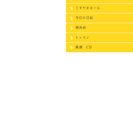
くすやまホール
今日の日記
発表会
レッスン
楽譜 CD