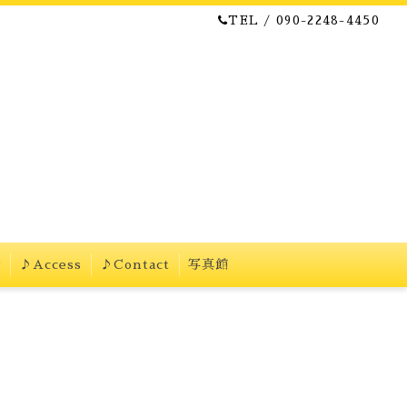
TEL / 090-2248-4450
w
♪Access
♪Contact
写真館