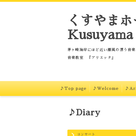
くすやまホ
Kusuyama 
茅ヶ崎海岸にほど近い潮風の漂う音楽
音楽教室 『アリエッタ』
♪Top page
♪Welcome
♪Ari
♪Diary
コンサート