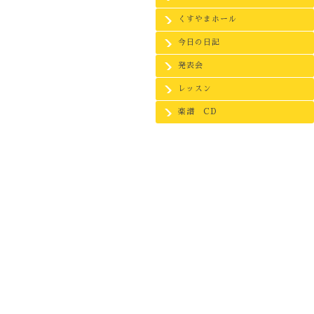
くすやまホール
今日の日記
発表会
レッスン
楽譜 CD