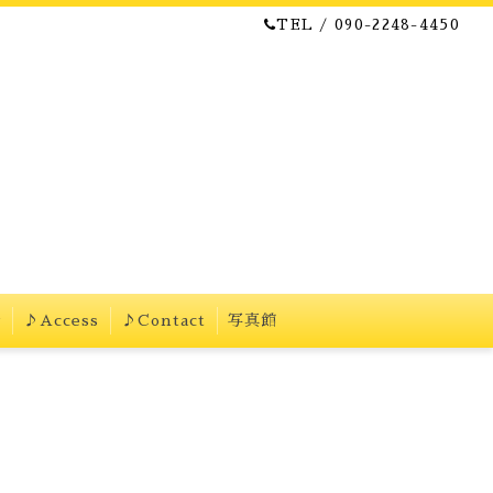
TEL / 090-2248-4450
w
♪Access
♪Contact
写真館