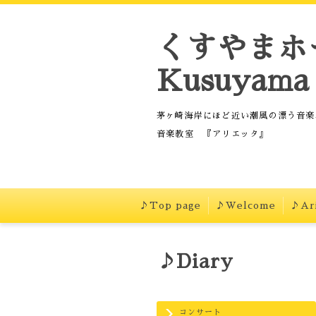
くすやまホ
Kusuyama 
茅ヶ崎海岸にほど近い潮風の漂う音楽
音楽教室 『アリエッタ』
♪Top page
♪Welcome
♪Ari
♪Diary
コンサート