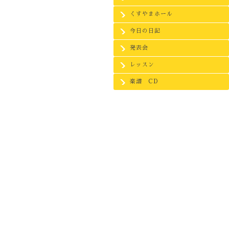
くすやまホール
今日の日記
発表会
レッスン
楽譜 CD