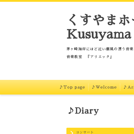
くすやまホ
Kusuyama 
茅ヶ崎海岸にほど近い潮風の漂う音楽
音楽教室 『アリエッタ』
♪Top page
♪Welcome
♪Ari
♪Diary
コンサート