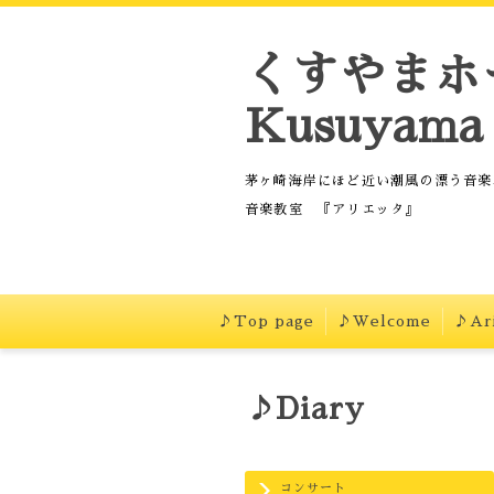
くすやまホ
Kusuyama 
茅ヶ崎海岸にほど近い潮風の漂う音楽
音楽教室 『アリエッタ』
♪Top page
♪Welcome
♪Ari
♪Diary
コンサート