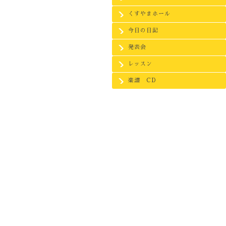
くすやまホール
今日の日記
発表会
レッスン
楽譜 CD