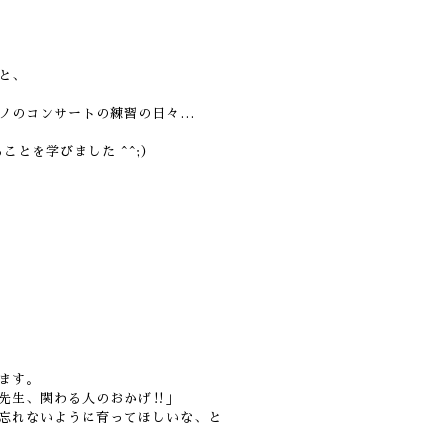
と、
ノのコンサートの練習の日々…
ことを学びました ^^;）
ます。
先生、関わる人のおかげ‼︎」
忘れないように育ってほしいな、と