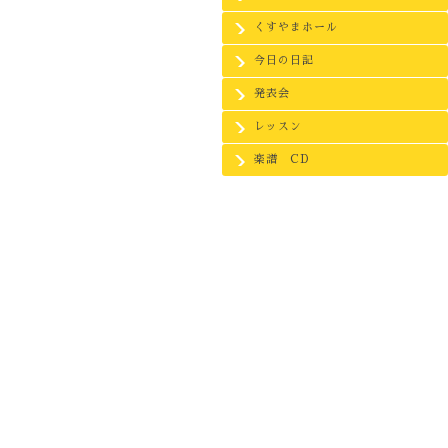
くすやまホール
今日の日記
発表会
レッスン
楽譜 CD