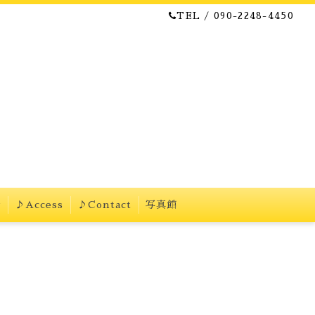
TEL / 090-2248-4450
w
♪Access
♪Contact
写真館