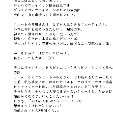
彼女はほんとうに努力家です。
バッハのヴァイオリン協奏曲全二曲、
プラス２つのヴァイオリンのための協奏曲、
大曲を三曲を素晴らしく弾かれました。
フルートの荒川さんは、とても人気があるフルーティスト。
小澤征爾にも認められたという、超実力派。
初めての顔合わせ、しかも、忙しい方で、
練習も一度だけで本番に臨んだのですが、
彼のわかりやすい音楽の作り方に、ほぼなんの問題もなく弾く
が、さすがに、ほぼバッハばかり…
私もとっても大変‼︎（笑）
そこに持ってきて、あるピアニストからのピアノトリオと歌の
要請。
うーん、このコンサートがあるから…とお断りもしたかったの
以前、私も彼女には、頼まれたバルトークのヴァイオリン協奏
ピンチヒッターお願いした経緯があるので、お引き受けして…
そうしたら、そんなに大変な曲でもないかなー？と、たかを括
編曲ものなので、けっこうたいへん‼︎
しかも、「YOASOBIのアイドル」だって‼︎
想像はつくけれど知らないし‼︎
依頼されてから2週間ぐらい、