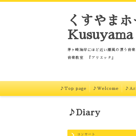
くすやまホ
Kusuyama 
茅ヶ崎海岸にほど近い潮風の漂う音楽
音楽教室 『アリエッタ』
♪Top page
♪Welcome
♪Ari
♪Diary
コンサート