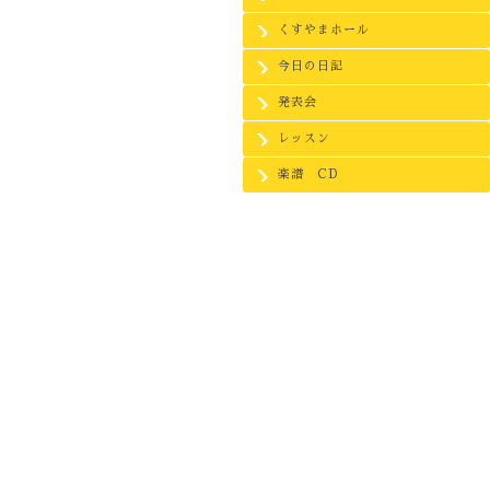
くすやまホール
今日の日記
発表会
レッスン
楽譜 CD