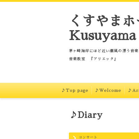
くすやまホ
Kusuyama 
茅ヶ崎海岸にほど近い潮風の漂う音楽
音楽教室 『アリエッタ』
♪Top page
♪Welcome
♪Ari
♪Diary
コンサート