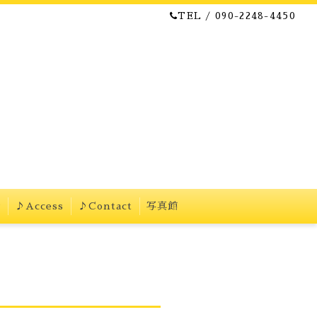
TEL / 090-2248-4450
w
♪Access
♪Contact
写真館