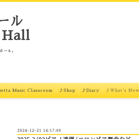
ール
Hall
ホール。
etta Music Classroom
♪Shop
♪Diary
♪What's Ne
2024-12-21 14:17:00