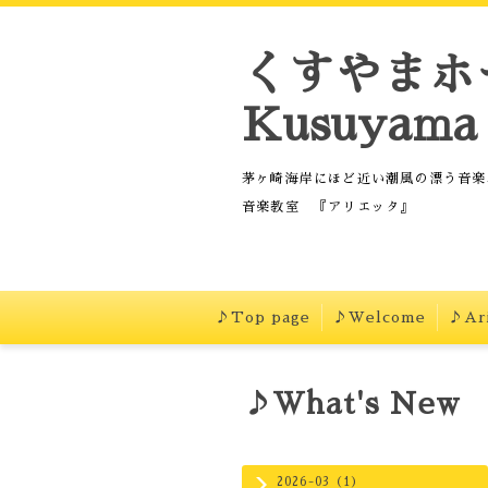
くすやまホ
Kusuyama 
茅ヶ崎海岸にほど近い潮風の漂う音楽
音楽教室 『アリエッタ』
♪Top page
♪Welcome
♪Ari
♪What's New
2026-03（1）