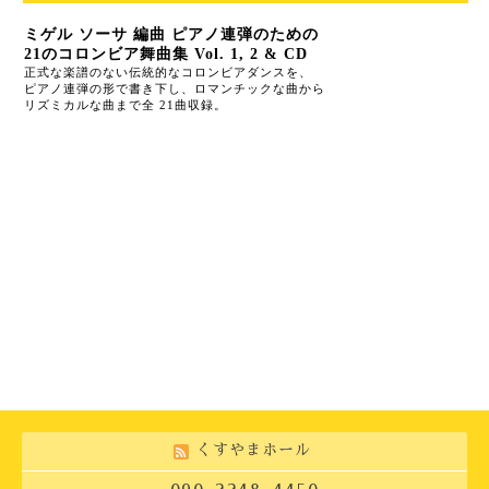
ミゲル
ソーサ
編曲
ピアノ連弾のための
21
のコロンビア舞曲集
Vol. 1, 2 & CD
正式な楽譜のない伝統的なコロンビアダンスを、
ピアノ連弾の形で書き下し、ロマンチックな曲から
リズミカルな曲まで全
21
曲収録。
くすやまホール